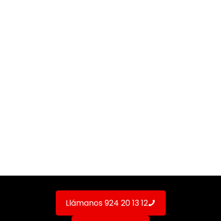
Características del dispositivo M2M Vodafone
Ascensores
Llámanos 924 20 13 12