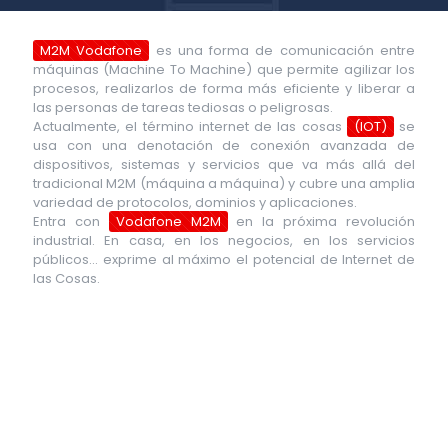
M2M Vodafone
es una forma de comunicación entre
máquinas (Machine To Machine) que permite agilizar los
procesos, realizarlos de forma más eficiente y liberar a
las personas de tareas tediosas o peligrosas.
Actualmente, el término internet de las cosas
(IOT)
se
usa con una denotación de conexión avanzada de
dispositivos, sistemas y servicios que va más allá del
tradicional M2M (máquina a máquina) y cubre una amplia
variedad de protocolos, dominios y aplicaciones.
Entra con
Vodafone M2M
en la próxima revolución
industrial. En casa, en los negocios, en los servicios
públicos… exprime al máximo el potencial de Internet de
las Cosas.
M2M Vodafone en el Sector Transporte
Los sistemas de gestión de flotas permiten ofrecer,
gracias a la tecnología M2M, sistemas inteligentes de
transporte para facilitar y optimizar tu empresa.