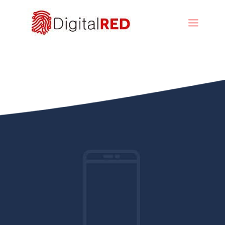
M2M Internet of things
La solución perfecta para conectarse a Internet con su
dispositivo Router o Mifi a velocidad 4G, esté donde
esté.
Con ella, podrá conectar a varios usuarios de su
empresa, acceder a sus aplicaciones de empresa o
consultar su correo.