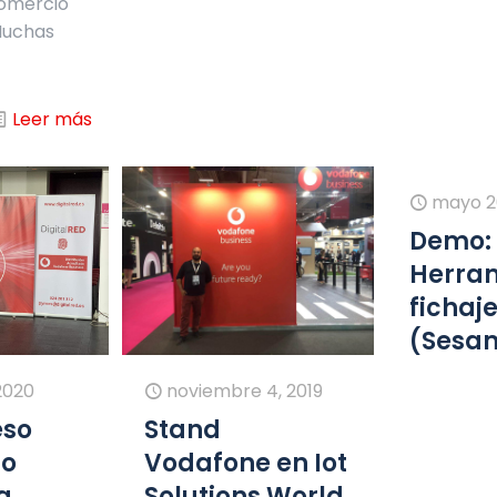
omercio
Muchas
]
Leer más
mayo 20
Demo:
Herra
fichaj
(Sesa
2020
noviembre 4, 2019
eso
Stand
ño
Vodafone en Iot
g
Solutions World