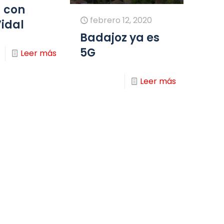
 con
febrero 12, 2020
idal
Badajoz ya es
5G
Leer más
Leer más