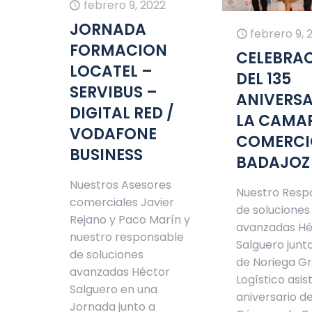
febrero 9, 2022
JORNADA
febrero 9, 
FORMACION
CELEBRA
LOCATEL –
DEL 135
SERVIBUS –
ANIVERSA
DIGITAL RED /
LA CAMA
VODAFONE
COMERCI
BUSINESS
BADAJOZ
Nuestros Asesores
Nuestro Resp
comerciales Javier
de soluciones
Rejano y Paco Marín y
avanzadas Hé
nuestro responsable
Salguero junt
de soluciones
de Noriega G
avanzadas Héctor
Logístico asis
Salguero en una
aniversario de
Jornada junto a