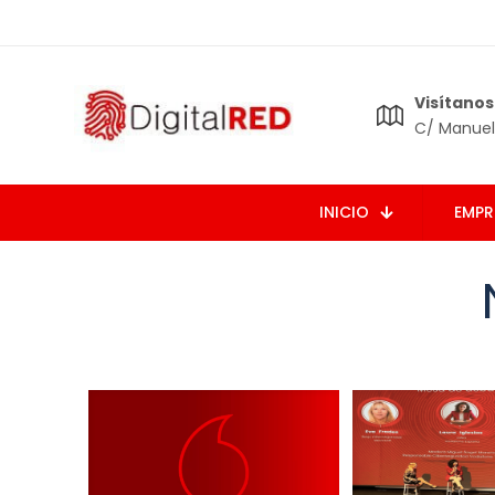
Visítanos
C/ Manuel 
INICIO
EMPR