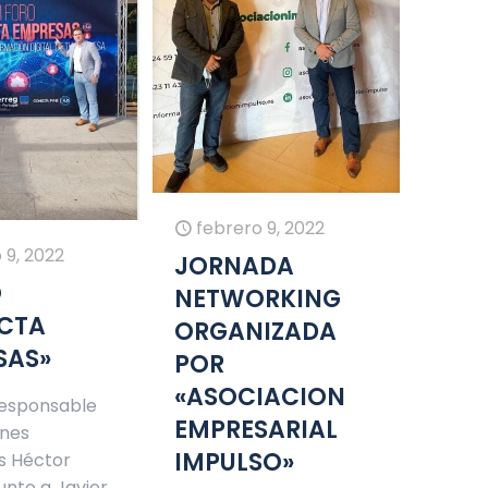
febrero 9, 2022
 9, 2022
JORNADA
O
NETWORKING
CTA
ORGANIZADA
SAS»
POR
«ASOCIACION
Responsable
EMPRESARIAL
ones
IMPULSO»
s Héctor
unto a Javier