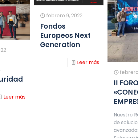
febrero 9, 2022
Fondos
Europeos Next
Generation
022
Leer más
e
febrero
uridad
II FOR
«CONE
Leer más
EMPRE
Nuestro 
de soluci
avanzada
Salguero j