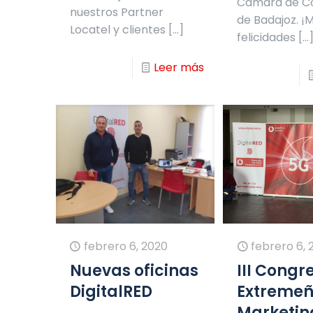
Cámara de C
nuestros Partner
de Badajoz. ¡
Locatel y clientes
[…]
felicidades
[…
Leer más
febrero 6, 2020
febrero 6, 
Nuevas oficinas
III Congr
DigitalRED
Extreme
Marketin