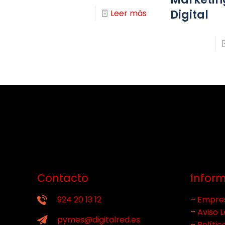
Digital
Leer más
Contacto
Infor
924 20 13 12
–
Empre
–
Aviso L
pymes@digitalred.es
–
Polític