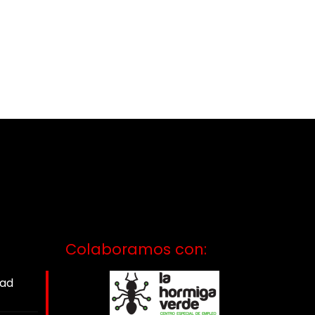
Colaboramos con:
dad