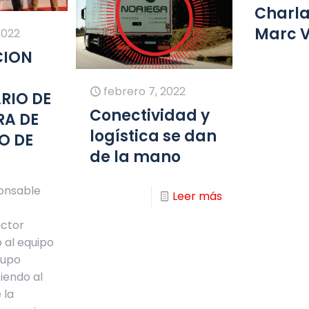
Charla
Marc V
2022
CION
febrero 7, 2022
RIO DE
Conectividad y
RA DE
logística se dan
O DE
de la mano
onsable
Leer más
ctor
o al equipo
rupo
tiendo al
 la